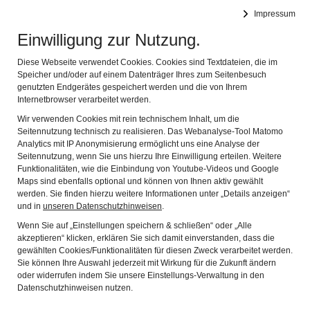
Leichte Sprache
Impressum
Einwilligung zur Nutzung.
Spessartmuseum
Navig
im Schloss zu Lohr am Main
Diese Webseite verwendet Cookies. Cookies sind Textdateien, die im
Speicher und/oder auf einem Datenträger Ihres zum Seitenbesuch
genutzten Endgerätes gespeichert werden und die von Ihrem
Energie
Internetbrowser verarbeitet werden.
Wir verwenden Cookies mit rein technischem Inhalt, um die
Seitennutzung technisch zu realisieren. Das Webanalyse-Tool Matomo
Analytics mit IP Anonymisierung ermöglicht uns eine Analyse der
Seitennutzung, wenn Sie uns hierzu Ihre Einwilligung erteilen. Weitere
Funktionalitäten, wie die Einbindung von Youtube-Videos und Google
Maps sind ebenfalls optional und können von Ihnen aktiv gewählt
werden. Sie finden hierzu weitere Informationen unter „Details anzeigen“
und in
unseren Datenschutzhinweisen
.
Wenn Sie auf „Einstellungen speichern & schließen“ oder „Alle
akzeptieren“ klicken, erklären Sie sich damit einverstanden, dass die
gewählten Cookies/Funktionalitäten für diesen Zweck verarbeitet werden.
Sie können Ihre Auswahl jederzeit mit Wirkung für die Zukunft ändern
oder widerrufen indem Sie unsere Einstellungs-Verwaltung in den
Datenschutzhinweisen nutzen.