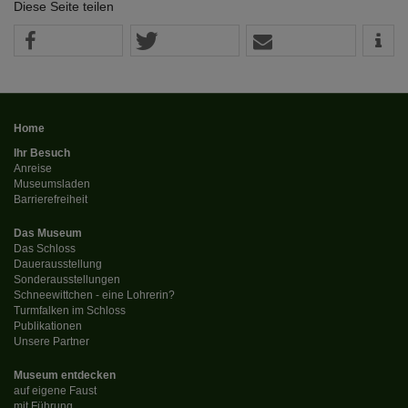
Diese Seite teilen
Home
Ihr Besuch
Anreise
Museumsladen
Barrierefreiheit
Das Museum
Das Schloss
Dauerausstellung
Sonderausstellungen
Schneewittchen - eine Lohrerin?
Turmfalken im Schloss
Publikationen
Unsere Partner
Museum entdecken
auf eigene Faust
mit Führung