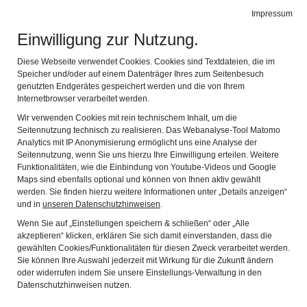
Leichte Sprache
Impressum
Einwilligung zur Nutzung.
Spessartmuseum
Navig
im Schloss zu Lohr am Main
Diese Webseite verwendet Cookies. Cookies sind Textdateien, die im
Speicher und/oder auf einem Datenträger Ihres zum Seitenbesuch
Zurück
Wei
genutzten Endgerätes gespeichert werden und die von Ihrem
Internetbrowser verarbeitet werden.
Wir verwenden Cookies mit rein technischem Inhalt, um die
Seitennutzung technisch zu realisieren. Das Webanalyse-Tool Matomo
Analytics mit IP Anonymisierung ermöglicht uns eine Analyse der
Seitennutzung, wenn Sie uns hierzu Ihre Einwilligung erteilen. Weitere
Funktionalitäten, wie die Einbindung von Youtube-Videos und Google
Maps sind ebenfalls optional und können von Ihnen aktiv gewählt
werden. Sie finden hierzu weitere Informationen unter „Details anzeigen“
und in
unseren Datenschutzhinweisen
.
Wenn Sie auf „Einstellungen speichern & schließen“ oder „Alle
akzeptieren“ klicken, erklären Sie sich damit einverstanden, dass die
gewählten Cookies/Funktionalitäten für diesen Zweck verarbeitet werden.
Sie können Ihre Auswahl jederzeit mit Wirkung für die Zukunft ändern
oder widerrufen indem Sie unsere Einstellungs-Verwaltung in den
Datenschutzhinweisen nutzen.